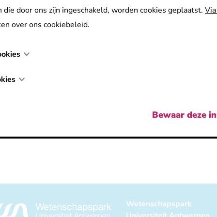
 die door ons zijn ingeschakeld, worden cookies geplaatst.
Via
jft ons uit te blinken in sanitaire wanden, lockers en laborator
en over ons cookiebeleid.
 het transformeren van ruimtes met duurzaam vakmanschap en
plossingen.
ookies
kies
Bewaar deze in
Wetenschapspark
Universiteit Antwerpen