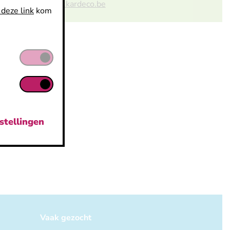
www.kardeco.be
 deze link
kom
ium
stellingen
Vaak gezocht