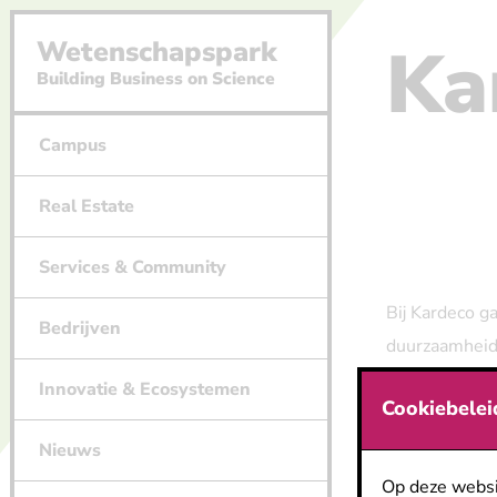
Ka
Wetenschapspark
Building Business on Science
Campus
Real Estate
Services & Community
Bij Kardeco g
Bedrijven
duurzaamheid.
beveiligde lo
Innovatie & Ecosystemen
Cookiebelei
cleanrooms di
Nieuws
We care so yo
Op deze websi