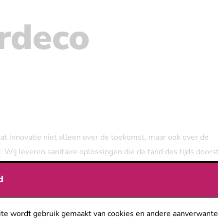
rdeco
aat innovatie niet alleen over de toekomst, maar ook over de
 Wij leveren sanitaire oplossingen die de tand des tijds doors
ckers die gemoedsrust beloven en bouwen laboratoria en
d
e inspireren.
u don't have to.
te wordt gebruik gemaakt van cookies en andere aanverwante