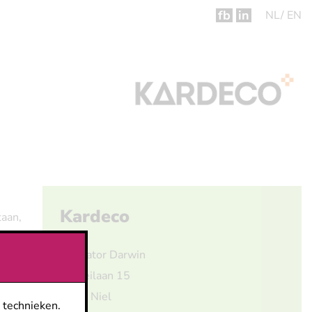
fb
in
NL
EN
Kardeco
taan,
Incubator Darwin
Galileilaan 15
2845 Niel
 technieken.