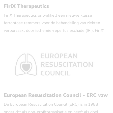
FiriX Therapeutics
FiriX Therapeutics ontwikkelt een nieuwe klasse
ferroptose remmers voor de behandeling van ziekten
veroorzaakt door ischemie-reperfusieschade (IRI). FiriX’
belangrijkste kandidaat, FXT-001, is zeer doeltreffend
gebleken in het behouden van de orgaanfunctie en het
verminderen van weefselschade in preklinische modellen.
Door de ferroptotische celdood aan te pakken, wil FiriX
eersteklas therapieën leveren die IRI-gerelateerde
complicaties voorkomen en de resultaten bij patiënten
aanzienlijk verbeteren.
European Resuscitation Council - ERC vzw
De European Resuscitation Council (ERC) is in 1988
opgericht als non-profitorganisatie en heeft als doel