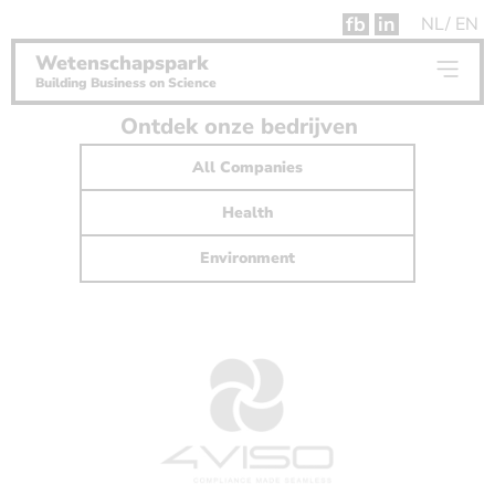
fb
in
NL
EN
Wetenschapspark
Building Business on Science
Ontdek onze bedrijven
All Companies
Health
Environment