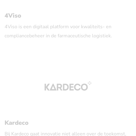
4Viso
4Viso is een digitaal platform voor kwaliteits- en
compliancebeheer in de farmaceutische logistiek.
Het platform helpt bedrijven om audits, checklists,
bewijsmateriaal en risicobeoordelingen efficiënter te
beheren en beter te delen binnen hun netwerk. Door
gegevens centraal te verzamelen en hergebruik mogelijk
te maken, vermindert 4Viso administratieve lasten en
ondersteunt het meer transparantie, samenwerking en
vertrouwen in de volledige supply chain.
Kardeco
Bij Kardeco gaat innovatie niet alleen over de toekomst,