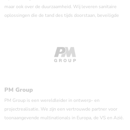
maar ook over de duurzaamheid. Wij leveren sanitaire
oplossingen die de tand des tijds doorstaan, beveiligde
lockers die gemoedsrust beloven en bouwen laboratoria
en cleanrooms die inspireren.
We care so you don't have to.
Toewijding drijft ons uit te blinken in sanitaire wanden,
lockers en laboratorium installaties, het transformeren
van ruimtes met duurzaam vakmanschap en innovatieve
PM Group
oplossingen.
PM Group is een wereldleider in ontwerp- en
projectrealisatie. We zijn een vertrouwde partner voor
toonaangevende multinationals in Europa, de VS en Azië.