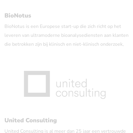
databases en datacommunicatie, computer- en IT-
technologieën. Dit vergroot de toekomstperspectieven
BioNotus
van het bedrijf.
BioNotus is een Europese start-up die zich richt op het
leveren van ultramoderne bioanalysediensten aan klanten
die betrokken zijn bij klinisch en niet-klinisch onderzoek,
geneesmiddelenontwikkeling en biowetenschappen. In
bedrijf sinds 1 mei 2017.
BioNotus heeft expertise in de bioanalyse van
geneesmiddelen en hun metabolieten in
lichaamsvloeistoffen (bijvoorbeeld bloed, plasma, urine).
Monsters kunnen worden verstrekt door ziekenhuizen en
medisch specialisten. De toegevoegde waarde van
United Consulting
BioNotus is een snelle doorloop van
United Consulting is al meer dan 25 jaar een vertrouwde