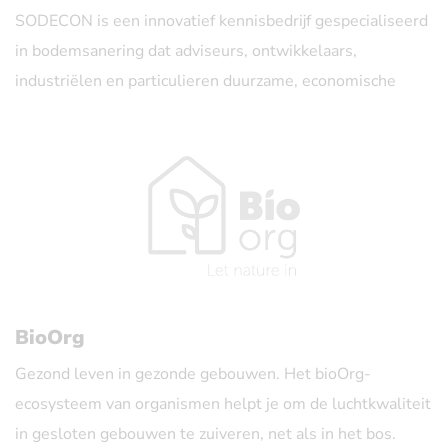
industrieel onderzoek binnen de celtherapie te versnellen
SODECON is een innovatief kennisbedrijf gespecialiseerd
en faciliteert zo de vermarkting van celtherapeutische
in bodemsanering dat adviseurs, ontwikkelaars,
producten via spin-offtrajecten.
industriëlen en particulieren duurzame, economische
oplossingen biedt voor hun bodemvraagstukken.
Met de steun van EFRO-Vlaanderen beogen we – via de
infrastructuur, de opleidingsmodules voor
celmanipulatietechnologen alsook de
celtherapeutische cluster – het innovatie-ecosysteem
rond celtherapie te versterken en de concurrentiepositie
en de verankering van Vlaamse ondernemingen te
verstevigen.
BioOrg
Gezond leven in gezonde gebouwen. Het bioOrg-
ecosysteem van organismen helpt je om de luchtkwaliteit
in gesloten gebouwen te zuiveren, net als in het bos.