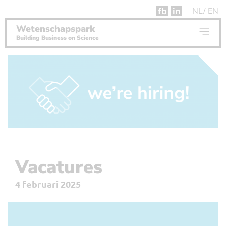
fb
in
NL
EN
Wetenschapspark
Building Business on Science
Vacatures
4 februari 2025