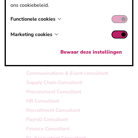
ons cookiebeleid.
mogelijkheden en kom jij ons team versterken?
Loyalty Manager
Functionele cookies
Recruitment Officer
Marketing cookies
Business Support Consultant
Finance Interim Manager
Bewaar deze instellingen
HR Interim Manager
Marketing Consultant
Communications & Event consultant
Supply Chain Consultant
Procurement Consultant
HR Consultant
Recruitment Consultant
Payroll Consultant
Finance Consultant