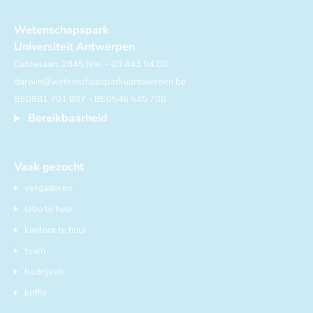
Wetenschapspark
Universiteit Antwerpen
Galileilaan, 2845 Niel - 03 443 04 00
darwin@wetenschapsparkuantwerpen.be
BE0881 701 987 - BE0546 545 708
Bereikbaarheid
Vaak gezocht
vergaderen
labo te huur
kantoor te huur
team
bedrijven
koffie