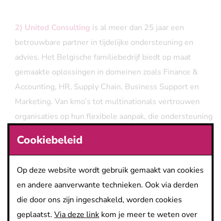
2)
United Consulting
is al meer dan 25 jaar een
betrouwbare partner in tijdelijke ondersteuning en
advies. Het Belgische familiebedrijf biedt op maat
gemaakte oplossingen in domeinen zoals Finance &
Accounting, HR, Supply Chain, Business Support en
Marketing. Van kmo’s tot multinationals vertrouwen
organisaties op hun flexibele aanpak, die ondersteuning
biedt op kantoor, on-site of op afstand. United
Cookiebeleid
Consulting verbindt professionals met projecten in
Antwerpen, Brussel, Limburg, Oost- en West-
Op deze website wordt gebruik gemaakt van cookies
Vlaanderen, en garandeert steeds een sterke match.
en andere aanverwante technieken. Ook via derden
United Consulting heeft momenteel een aantal
die door ons zijn ingeschakeld, worden cookies
openstaande vacatures en is op zoek naar talentvolle
geplaatst.
Via deze link
kom je meer te weten over
professionals om het team te versterken. Ontdek de