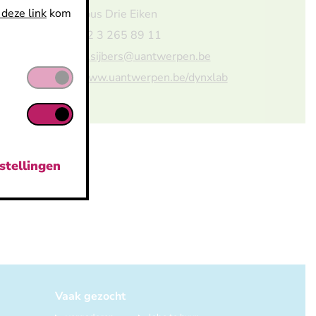
 deze link
kom
Campus Drie Eiken
T: +32 3 265 89 11
E:
jan.sijbers@uantwerpen.be
W:
www.uantwerpen.be/dynxlab
stellingen
Vaak gezocht