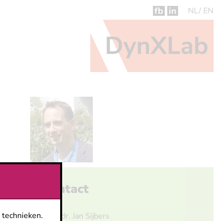
fb
in
NL
EN
Contact
 technieken.
Prof. dr. Jan Sijbers