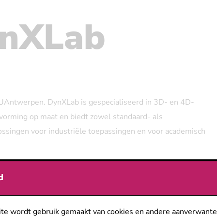
nXLab
t UAntwerpen. DynXLab is gespecialiseerd in 3D- en 4D-
orming op maat en biedt zowel standaard- als
ssingen voor industriële toepassingen en voor academisch
d
ier de fiche van DynXLab
te wordt gebruik gemaakt van cookies en andere aanverwante