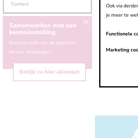
Contact
Ook via derden
je meer te wet
Samenwerken met een
kennisinstelling
Functionele c
Een overzicht van de expertise
Marketing coo
binnen Antwerpen.
Bekijk ze hier allemaal