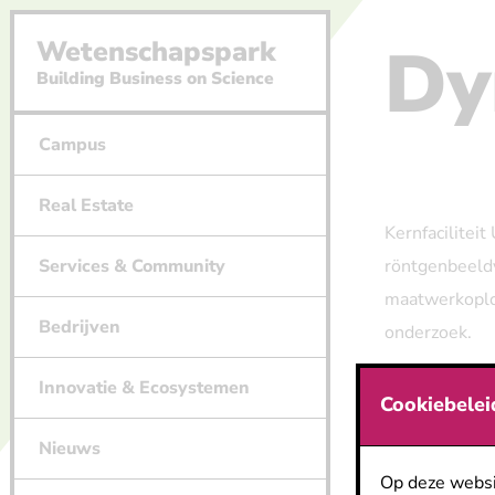
Dy
Wetenschapspark
Building Business on Science
Campus
Real Estate
Kernfacilitei
Services & Community
röntgenbeeldv
maatwerkoplo
Bedrijven
onderzoek.
Innovatie & Ecosystemen
Cookiebelei
Bekijk h
Nieuws
Op deze websi