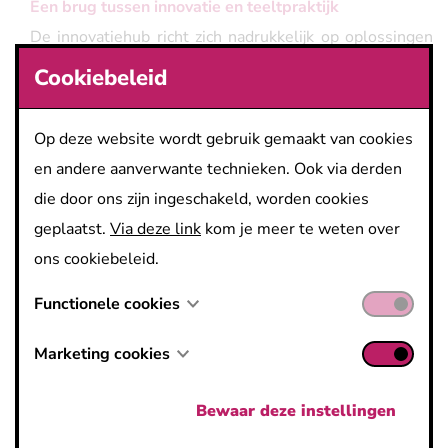
Een brug tussen innovatie en teeltpraktijk
De innovatiehub richt zich nadrukkelijk op oplossingen
die bijdragen aan duurzaamheid, klimaatadaptatie en
Cookiebeleid
gezondheid. Innovaties rond onder meer efficiënter
watergebruik, alternatieve energie, robotisering,
Op deze website wordt gebruik gemaakt van cookies
biostimulanten en nieuwe teeltconcepten krijgen in
en andere aanverwante technieken. Ook via derden
PSKW alle kansen. “Bedrijven kunnen hun ideeën
die door ons zijn ingeschakeld, worden cookies
meteen in de praktijk uittesten, met directe feedback
geplaatst.
Via deze link
kom je meer te weten over
van telers,” zegt Els. “Dankzij die aanpak worden
ons cookiebeleid.
oplossingen sneller gevalideerd en toegepast. Telers
Functionele cookies
krijgen de kans hun producten in realistische
omstandigheden uit te testen én kunnen waardevolle
Marketing cookies
feedback krijgen van anderen tijdens
demonstratieactiviteiten.”
Bewaar deze instellingen