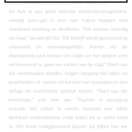
Geen standaard accelerator, maar maatwerk
De hub is dus geen klassiek acceleratorprogramma,
waarbij start-ups in een vast traject stappen met
standaard coaching en deadlines. “We werken volledig
op maat,” benadrukt Els. “Elk bedrijf wordt gescreend op
relevantie en innovatiegehalte. Alleen als de
doelstelling past binnen ons kader en het project echt
vernieuwend is, gaan we samen aan de slag.” Start-ups
die weerhouden worden, krijgen toegang tot labo’s en
proefvelden of -serres en kunnen hun concepten in een
veilige en realistische context testen. “Start-ups zijn
kwetsbaar,” vult Jade aan. “Daarom is opvolging
cruciaal. We willen in eerste instantie een vijftal
bedrijven ondersteunen, maar enkel als er echte nood
is. Het moet vraaggestuurd blijven: wij kijken hoe we