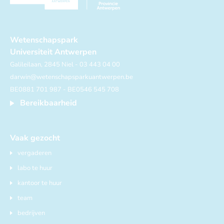
Wetenschapspark
Universiteit Antwerpen
Galileilaan, 2845 Niel - 03 443 04 00
darwin@wetenschapsparkuantwerpen.be
BE0881 701 987 - BE0546 545 708
Bereikbaarheid
Vaak gezocht
vergaderen
labo te huur
kantoor te huur
team
bedrijven