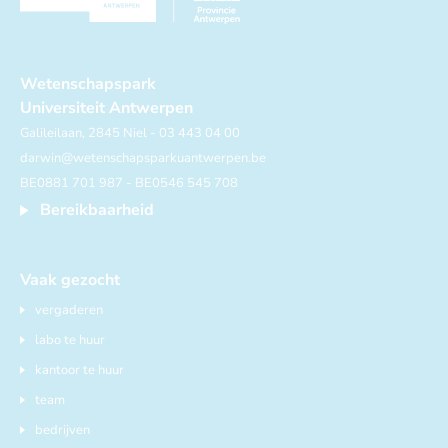
Wetenschapspark
Universiteit Antwerpen
Galileilaan, 2845 Niel - 03 443 04 00
darwin@wetenschapsparkuantwerpen.be
BE0881 701 987 - BE0546 545 708
Bereikbaarheid
Vaak gezocht
vergaderen
labo te huur
kantoor te huur
team
bedrijven