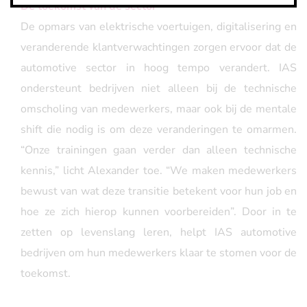
De toekomst van de sector
De opmars van elektrische voertuigen, digitalisering en
veranderende klantverwachtingen zorgen ervoor dat de
automotive sector in hoog tempo verandert. IAS
ondersteunt bedrijven niet alleen bij de technische
omscholing van medewerkers, maar ook bij de mentale
shift die nodig is om deze veranderingen te omarmen.
“Onze trainingen gaan verder dan alleen technische
kennis,” licht Alexander toe. “We maken medewerkers
bewust van wat deze transitie betekent voor hun job en
hoe ze zich hierop kunnen voorbereiden”. Door in te
zetten op levenslang leren, helpt IAS automotive
bedrijven om hun medewerkers klaar te stomen voor de
toekomst.