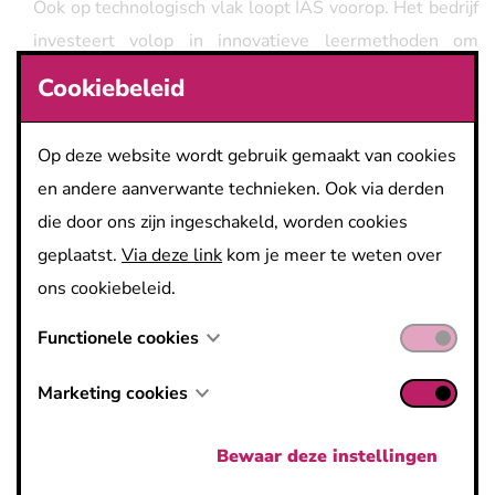
Ook op technologisch vlak loopt IAS voorop. Het bedrijf
investeert volop in innovatieve leermethoden om
trainingen effectiever en toegankelijker te maken. Zo
Cookiebeleid
beschikt IAS over virtuele trainingstudio’s, voor
interactieve en kwaliteitsvolle sessies op afstand.
Op deze website wordt gebruik gemaakt van cookies
Daarnaast zet IAS AI-gestuurde software in om
en andere aanverwante technieken. Ook via derden
trainingscontent sneller en slimmer te personaliseren,
die door ons zijn ingeschakeld, worden cookies
vertalen en optimaliseren.
geplaatst.
Via deze link
kom je meer te weten over
ons cookiebeleid.
“De klassieke opleidingsvorm, waarin een groep
Functionele cookies
deelnemers in een klaslokaal theorie kreeg, is een
overblijfsel uit het industriële tijdperk,” zegt Alexander
Marketing cookies
lachend. “Wij willen vooroplopen in de manier waarop
trainingen worden aangeboden”.
Bewaar deze instellingen