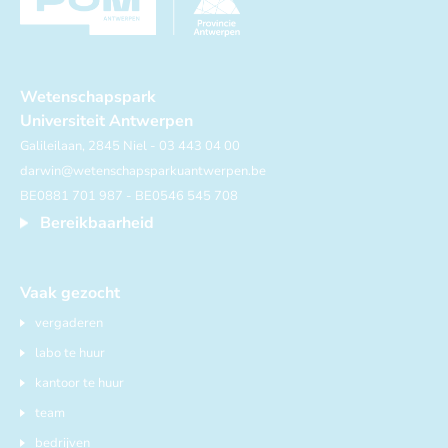
Wetenschapspark
Universiteit Antwerpen
Galileilaan, 2845 Niel - 03 443 04 00
darwin@wetenschapsparkuantwerpen.be
BE0881 701 987 - BE0546 545 708
Bereikbaarheid
Vaak gezocht
vergaderen
labo te huur
kantoor te huur
team
bedrijven