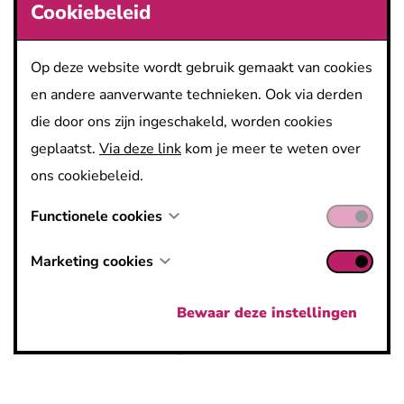
Cookiebeleid
Accounting, HR, Supply Chain, Business Support en
Marketing. Van kmo’s tot multinationals vertrouwen
Op deze website wordt gebruik gemaakt van cookies
organisaties op hun flexibele aanpak, die ondersteuning
en andere aanverwante technieken. Ook via derden
biedt op kantoor, on-site of op afstand. United
die door ons zijn ingeschakeld, worden cookies
Consulting verbindt professionals met projecten in
geplaatst.
Via deze link
kom je meer te weten over
Antwerpen, Brussel, Limburg, Oost- en West-
ons cookiebeleid.
Vlaanderen, en garandeert steeds een sterke match.
United Consulting heeft momenteel een aantal
Functionele cookies
openstaande vacatures en is op zoek naar talentvolle
Marketing cookies
professionals om het team te versterken. Ontdek de
mogelijkheden en kom jij ons team versterken?
Bewaar deze instellingen
Loyalty Manager
Business Manager