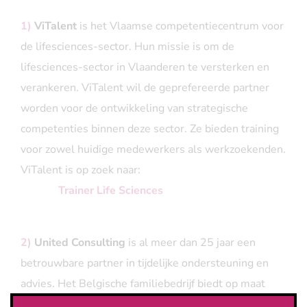
1)
ViTalent
is het Vlaamse competentiecentrum voor
de lifesciences-sector. Hun missie is om de
lifesciences-sector in Vlaanderen te versterken en
verankeren. ViTalent wil de geprefereerde partner
worden voor de ontwikkeling van strategische
competenties binnen deze sector. Ze bieden training
voor zowel huidige medewerkers als werkzoekenden.
ViTalent is op zoek naar:
Trainer Life Sciences
2)
United Consulting
is al meer dan 25 jaar een
betrouwbare partner in tijdelijke ondersteuning en
advies. Het Belgische familiebedrijf biedt op maat
gemaakte oplossingen in domeinen zoals Finance &