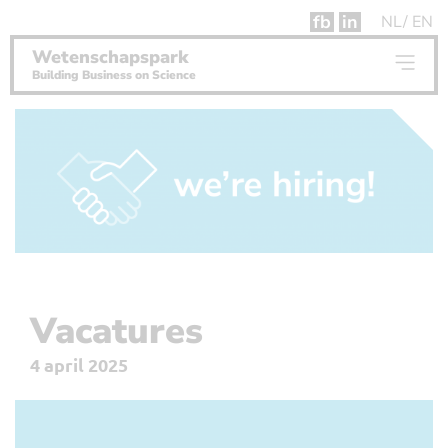
fb
in
NL
EN
Wetenschapspark
Building Business on Science
Vacatures
4 april 2025