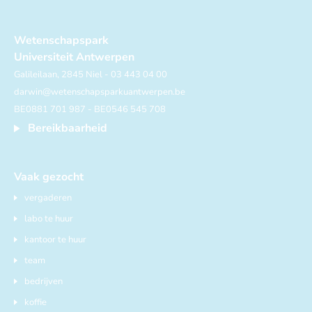
Wetenschapspark
Universiteit Antwerpen
Galileilaan, 2845 Niel - 03 443 04 00
darwin@wetenschapsparkuantwerpen.be
BE0881 701 987 - BE0546 545 708
Bereikbaarheid
Vaak gezocht
vergaderen
labo te huur
kantoor te huur
team
bedrijven
koffie