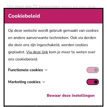
Met
meer dan 70 aanwezigen
waren we voor deze
afterwork met een mooie vertegenwoordigen van
Cookiebeleid
bedrijven over het ganse park.Wij zijn alvast tevreden
met het heerlijke weer, de fijne gesprekken die we
Op deze website wordt gebruik gemaakt van cookies
konden voeren en vooral de interactie die we zagen
en andere aanverwante technieken. Ook via derden
tussen de bedrijven van het Wetenschapspark. Op naar
die door ons zijn ingeschakeld, worden cookies
de volgende afterwork.
geplaatst.
Via deze link
kom je meer te weten over
ons cookiebeleid.
Kon je er niet bijzijn, hieronder vind je enkele
Functionele cookies
sfeerbeelden van deze avond.
Marketing cookies
Bewaar deze instellingen