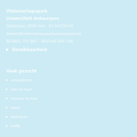
Wetenschapspark
Universiteit Antwerpen
Galileilaan, 2845 Niel - 03 443 04 00
darwin@wetenschapsparkuantwerpen.be
BE0881 701 987 - BE0546 545 708
Bereikbaarheid
Vaak gezocht
vergaderen
labo te huur
kantoor te huur
team
bedrijven
koffie