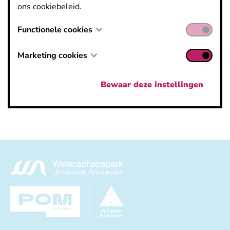
https://atlasatmp.be
ons cookiebeleid.
info@atlasatmp.be
Functionele cookies
Marketing cookies
Bewaar deze instellingen