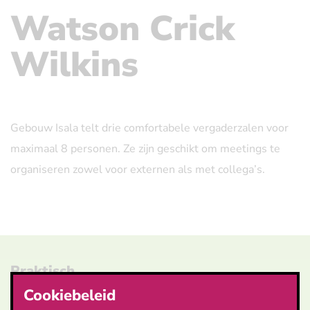
Watson Crick
Wilkins
Gebouw Isala telt drie comfortabele vergaderzalen voor
maximaal 8 personen. Ze zijn geschikt om meetings te
organiseren zowel voor externen als met collega’s.
Praktisch
Cookiebeleid
Voor vergaderingen, workshops, break-out sessies.