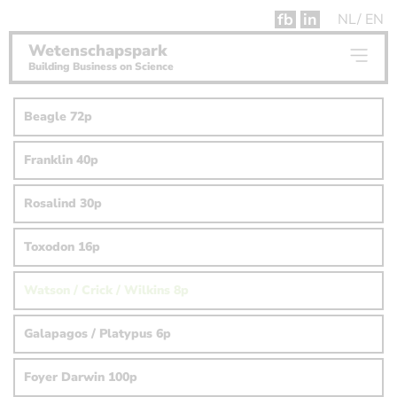
fb
in
NL
EN
Wetenschapspark
Building Business on Science
Beagle 72p
Franklin 40p
Rosalind 30p
Toxodon 16p
Watson / Crick / Wilkins 8p
Galapagos / Platypus 6p
Foyer Darwin 100p