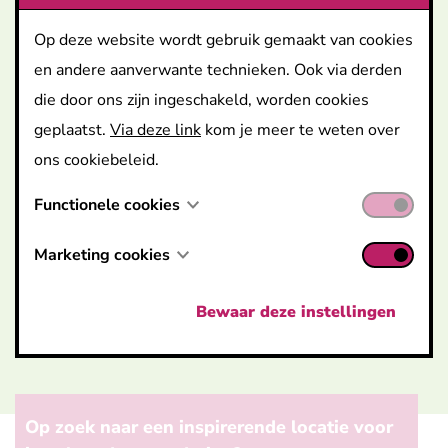
8 personen
Op deze website wordt gebruik gemaakt van cookies
veel daglicht
en andere aanverwante technieken. Ook via derden
die door ons zijn ingeschakeld, worden cookies
Wifi / scherm / webcam
geplaatst.
Via deze link
kom je meer te weten over
geluidsinstallatie
ons cookiebeleid.
Functionele cookies
Prijzen
Marketing cookies
prijs / uur tijdens de kantooruren*: € 35
dagforfait: € 250
Bewaar deze instellingen
* kantooruren zijn van 8u30 tot 17u00
Op zoek naar een inspirerende locatie voor